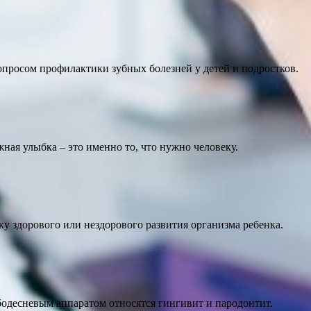
опросом профилактики зубных болезней у детей и подростков.
ная улыбка – это именно то, что нужно человеку.
у здорового или нездорового развития организма ребенка.
бодесневым аппаратом относятся гингивит и пародонтит.