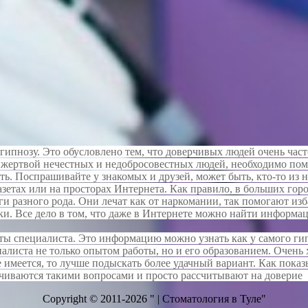
 гипнозу. Это обусловлено тем, что доверчивых людей очень ча
жертвой нечестных и недобросовестных людей, необходимо пом
ть. Поспрашивайте у знакомых и друзей, может быть, кто-то из
газетах или на просторах Интернета. Как правило, в больших го
и разного рода. Они лечат как от наркомании, так помогают изб
ики. Все дело в том, что даже в Интернете можно найти информ
ы специалиста. Это информацию можно узнать как у самого гипн
иалиста не только опытом работы, но и его образованием. Очень 
е имеется, то лучше подыскать более удачный вариант. Как пока
чиваются такими вопросами и просто рассчитывают на доверие 
Copyright © 2011-2026 " | Стоматология в Туле"