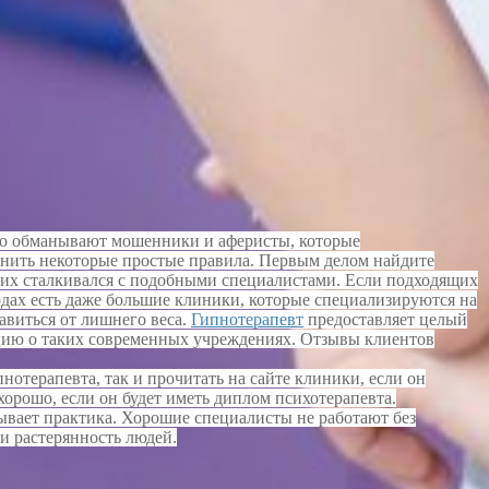
сто обманывают мошенники и аферисты, которые
нить некоторые простые правила. Первым делом найдите
 них сталкивался с подобными специалистами. Если подходящих
родах есть даже большие клиники, которые специализируются на
авиться от лишнего веса.
Гипнотерапевт
предоставляет целый
ацию о таких современных учреждениях. Отзывы клиентов
отерапевта, так и прочитать на сайте клиники, если он
хорошо, если он будет иметь диплом психотерапевта.
зывает практика. Хорошие специалисты не работают без
и растерянность людей.