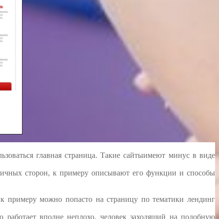
льзоваться главная страница. Такие сайтыимеют минус в виде
зличных сторон, к примеру описывают его функции и способы
, к примеру можно попасто на страницу по тематики лендинг
 работает вполне неплохо, человек заходящий на подобную