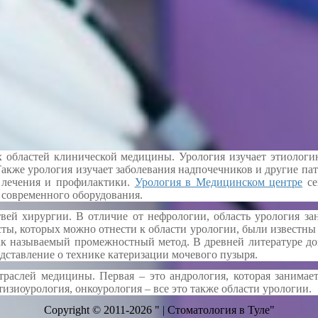
 областей клинической медицины. Урология изучает этиологию,
. Также урология изучает заболевания надпочечников и другие п
 лечения и профилактики.
Урология в Медицинском центре
се
 современного оборудования.
твей хирургии. В отличие от нефрологии, область урология за
ты, которых можно отнести к области урологии, были известны 
так называемый промежностный метод. В древней литературе до
дставление о технике катеризации мочевого пузыря.
 отраслей медицины. Первая – это андрология, которая занима
тизиоурология, онкоурология – все это также области урологии.
Copyright © 2011-2026 " | Стоматология в Туле"