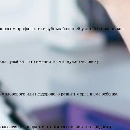
опросом профилактики зубных болезней у детей и подростков.
ная улыбка – это именно то, что нужно человеку.
у здорового или нездорового развития организма ребенка.
бодесневым аппаратом относятся гингивит и пародонтит.