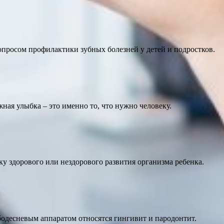
опросом профилактики зубных болезней у детей и подростков.
ная улыбка – это именно то, что нужно человеку.
у здорового или нездорового развития организма ребенка.
бодесневым аппаратом относятся гингивит и пародонтит.