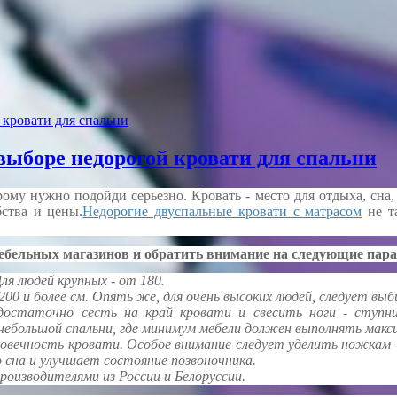
 кровати для спальни
выборе недорогой кровати для спальни
рому нужно подойди серьезно. Кровать - место для отдыха, сна,
бства и цены.
Недорогие двуспальные кровати с матрасом
не та
мебельных магазинов и обратить внимание на следующие пар
я людей крупных - от 180.
0 и более см. Опять же, для очень высоких людей, следует выби
достаточно сесть на край кровати и свесить ноги - ступн
небольшой спальни, где минимум мебели должен выполнять макс
овечность кровати. Особое внимание следует уделить ножкам -
 сна и улучшает состояние позвоночника.
роизводителями из России и Белоруссии.